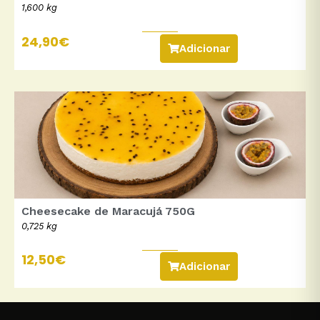
1,600 kg
24,90
€
Adicionar
Cheesecake de Maracujá 750G
0,725 kg
12,50
€
Adicionar